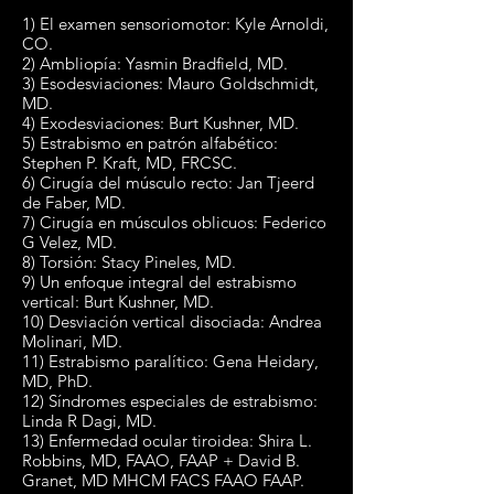
1) El examen sensoriomotor: Kyle Arnoldi,
CO.
2) Ambliopía: Yasmin Bradfield, MD.
3) Esodesviaciones: Mauro Goldschmidt,
MD.
4) Exodesviaciones: Burt Kushner, MD.
5) Estrabismo en patrón alfabético:
Stephen P. Kraft, MD, FRCSC.
6) Cirugía del músculo recto: Jan Tjeerd
de Faber, MD.
7) Cirugía en músculos oblicuos: Federico
G Velez, MD.
8) Torsión: Stacy Pineles, MD.
9) Un enfoque integral del estrabismo
vertical: Burt Kushner, MD.
10) Desviación vertical disociada: Andrea
Molinari, MD.
11) Estrabismo paralítico: Gena Heidary,
MD, PhD.
12) Síndromes especiales de estrabismo:
Linda R Dagi, MD.
13) Enfermedad ocular tiroidea: Shira L.
Robbins, MD, FAAO, FAAP + David B.
Granet, MD MHCM FACS FAAO FAAP.